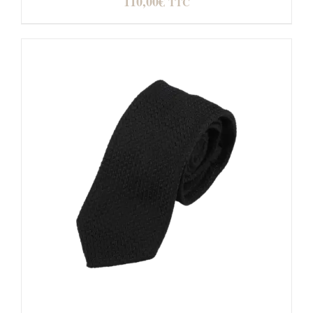
110,00
€
TTC