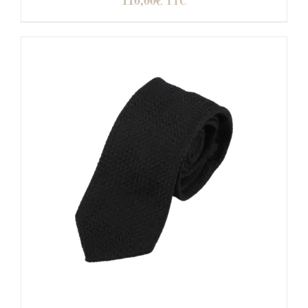
110,00
€
TTC