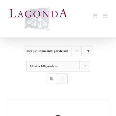
Passer
au
contenu
Trier par
Commande par défaut
Montrer
100 produits