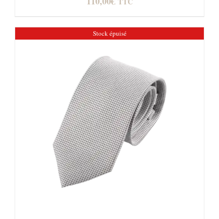
110,00
€
TTC
Stock épuisé