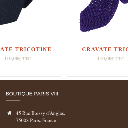
ATE TRICOTINE
CRAVATE TRI
110,00
€
110,00
€
TTC
TTC
BOUTIQUE PARIS VIII
45 Rue Boissy d'Anglas,
75008 Paris. France