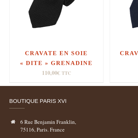
CRAVATE EN SOIE
CRAV
« DITE » GRENADINE
110,00
€
TTC
BOUTIQUE PARIS XVI
6 Rue Benjamin Franklin,
75116, Paris. France