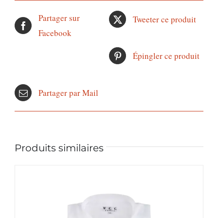
COL
Partager sur
Tweeter ce produit
VILLE
Facebook
Épingler ce produit
Partager par Mail
Produits similaires