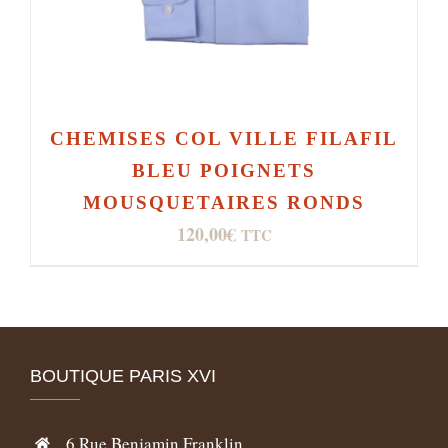
CHEMISES COL VILLE FILAFIL
BLEU POIGNETS
MOUSQUETAIRES RONDS
120,00
€
TTC
BOUTIQUE PARIS XVI
6 Rue Benjamin Franklin,