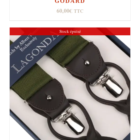
GODARD
60,00
€
TTC
Stock épuisé