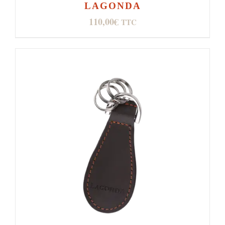
LAGONDA
110,00
€
TTC