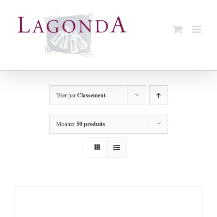
Passer
au
contenu
Trier par
Classement
Montrer
50 produits