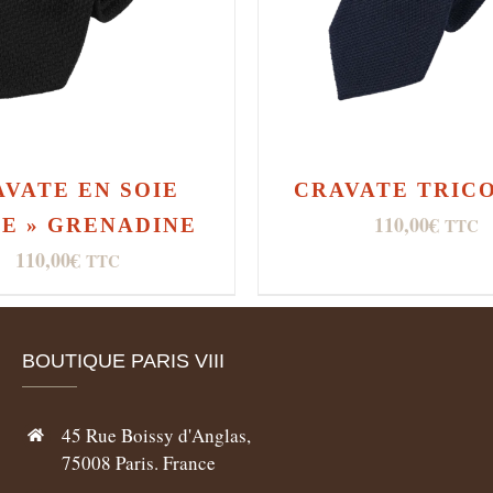
VATE EN SOIE
CRAVATE TRIC
110,00
€
TE » GRENADINE
TTC
110,00
€
TTC
BOUTIQUE PARIS VIII
45 Rue Boissy d'Anglas,
75008 Paris. France