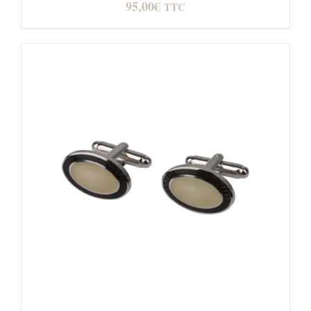
95,00
€
TTC