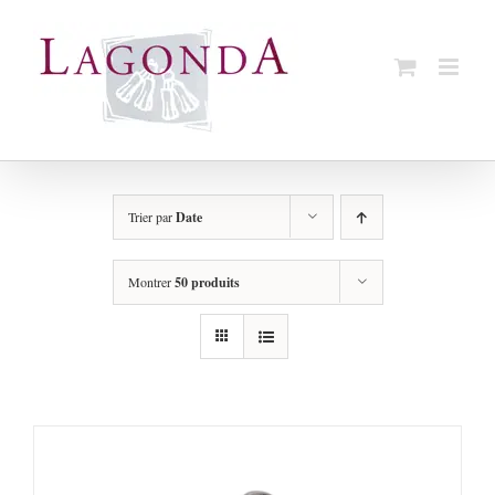
Passer
au
contenu
Trier par
Date
Montrer
50 produits