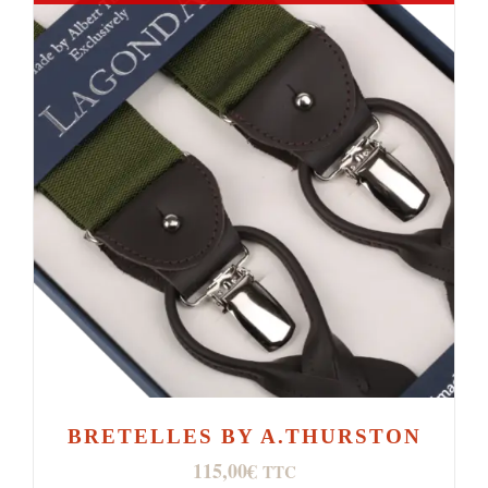
BRETELLES BY A.THURSTON
115,00
€
TTC