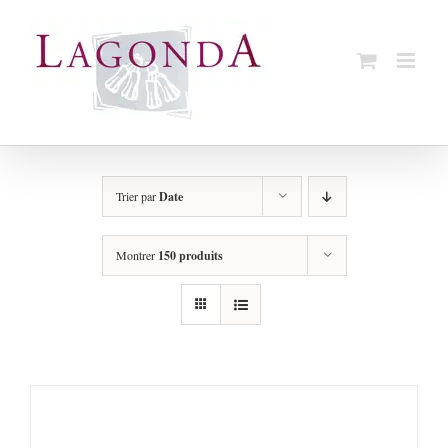
Passer
au
contenu
Trier par
Date
Montrer
150 produits