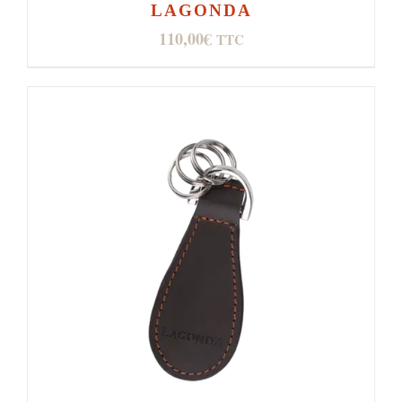
LAGONDA
110,00
€
TTC