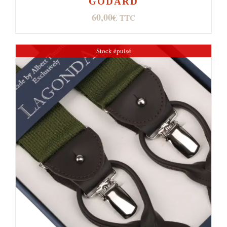
GODARD
60,00
€
TTC
Stock épuisé